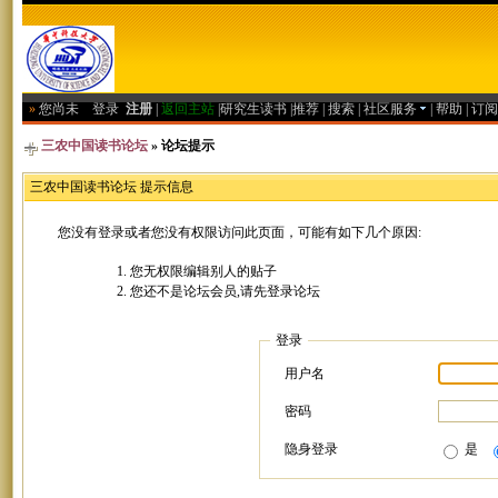
»
您尚未
登录
注册
|
返回主站
|
研究生读书
|
推荐
|
搜索
|
社区服务
|
帮助
|
订阅
三农中国读书论坛
» 论坛提示
三农中国读书论坛 提示信息
您没有登录或者您没有权限访问此页面，可能有如下几个原因:
您无权限编辑别人的贴子
您还不是论坛会员,请先登录论坛
登录
用户名
密码
隐身登录
是