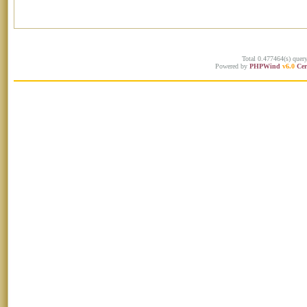
Total 0.477464(s) quer
Powered by
PHPWind
v6.0
Cer