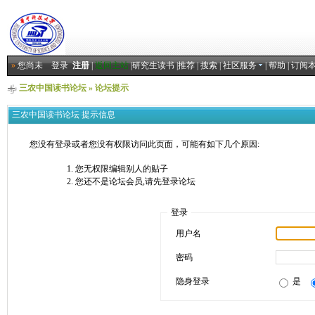
»
您尚未
登录
注册
|
返回主站
|
研究生读书
|
推荐
|
搜索
|
社区服务
|
帮助
|
订阅
三农中国读书论坛
» 论坛提示
三农中国读书论坛 提示信息
您没有登录或者您没有权限访问此页面，可能有如下几个原因:
您无权限编辑别人的贴子
您还不是论坛会员,请先登录论坛
登录
用户名
密码
隐身登录
是