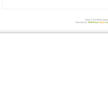
Total 0.301160(s) quer
Powered by
PHPWind
v6.0
Cer