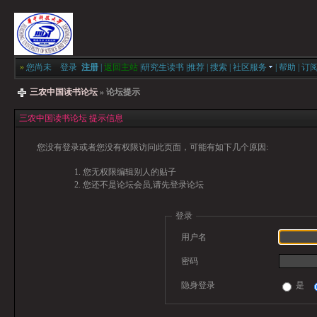
»
您尚未
登录
注册
|
返回主站
|
研究生读书
|
推荐
|
搜索
|
社区服务
|
帮助
|
订
三农中国读书论坛
» 论坛提示
三农中国读书论坛 提示信息
您没有登录或者您没有权限访问此页面，可能有如下几个原因:
您无权限编辑别人的贴子
您还不是论坛会员,请先登录论坛
登录
用户名
密码
隐身登录
是