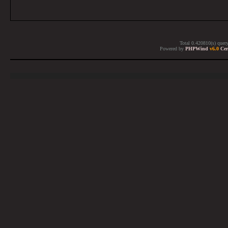
Total 0.420810(s) quer
Powered by
PHPWind
v6.0
Cer