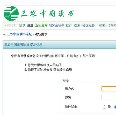
»
您尚未
登录
注册
|
返回主站
|
研究生读书
|
推荐
|
搜索
|
社区服务
|
帮助
|
订阅
三农中国读书论坛
» 论坛提示
三农中国读书论坛 提示信息
您没有登录或者您没有权限访问此页面，可能有如下几个原因:
您无权限编辑别人的贴子
您还不是论坛会员,请先登录论坛
登录
用户名
密码
隐身登录
是