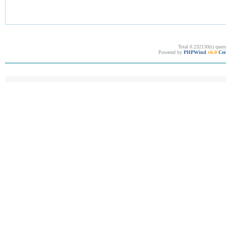
Total 0.232130(s) quer
Powered by
PHPWind
v6.0
Cer