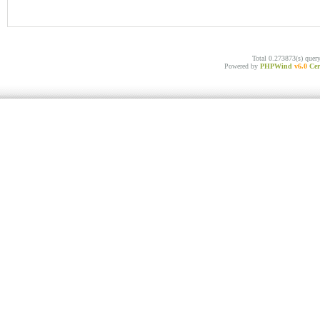
Total 0.273873(s) quer
Powered by
PHPWind
v6.0
Cer