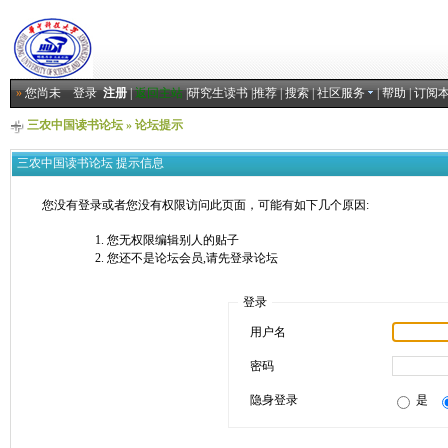
»
您尚未
登录
注册
|
返回主站
|
研究生读书
|
推荐
|
搜索
|
社区服务
|
帮助
|
订阅
三农中国读书论坛
» 论坛提示
三农中国读书论坛 提示信息
您没有登录或者您没有权限访问此页面，可能有如下几个原因:
您无权限编辑别人的贴子
您还不是论坛会员,请先登录论坛
登录
用户名
密码
隐身登录
是