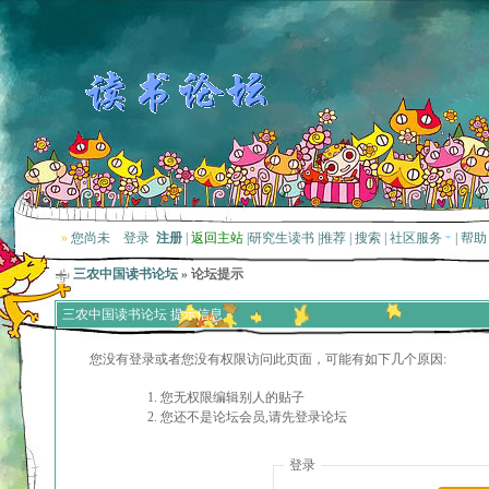
»
您尚未
登录
注册
|
返回主站
|
研究生读书
|
推荐
|
搜索
|
社区服务
|
帮助
三农中国读书论坛
» 论坛提示
三农中国读书论坛 提示信息
您没有登录或者您没有权限访问此页面，可能有如下几个原因:
您无权限编辑别人的贴子
您还不是论坛会员,请先登录论坛
登录