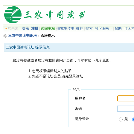
»
您尚未
登录
注册
|
返回主站
|
研究生读书
|
推荐
|
搜索
|
社区服务
|
帮助
|
订阅
三农中国读书论坛
» 论坛提示
三农中国读书论坛 提示信息
您没有登录或者您没有权限访问此页面，可能有如下几个原因:
您无权限编辑别人的贴子
您还不是论坛会员,请先登录论坛
登录
用户名
密码
隐身登录
是