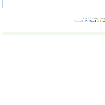
Total 0.239321(s) quer
Powered by
PHPWind
v6.0
Cer