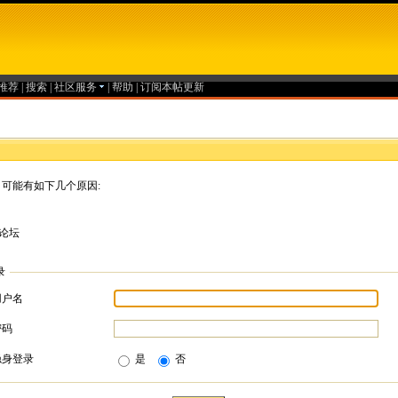
推荐
|
搜索
|
社区服务
|
帮助
|
订阅本帖更新
可能有如下几个原因:
论坛
录
用户名
密码
隐身登录
是
否