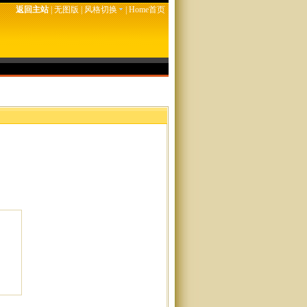
返回主站
|
无图版
|
风格切换
|
Home首页