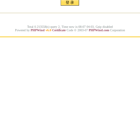
Total 0.213558(s) query 2, Time now is:08-07 04:03, Gzip disabled
Powered by
PHPWind
v6.0
Certificate
Code © 2003-07
PHPWind.com
Corporation