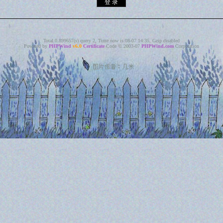
Total 0.899657(s) query 2, Time now is:08-07 14:35, Gzip disabled
Powered by
PHPWind
v6.0
Certificate
Code © 2003-07
PHPWind.com
Corporation