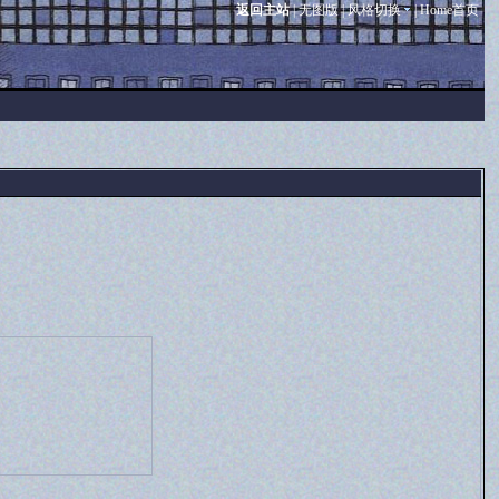
返回主站
|
无图版
|
风格切换
|
Home首页