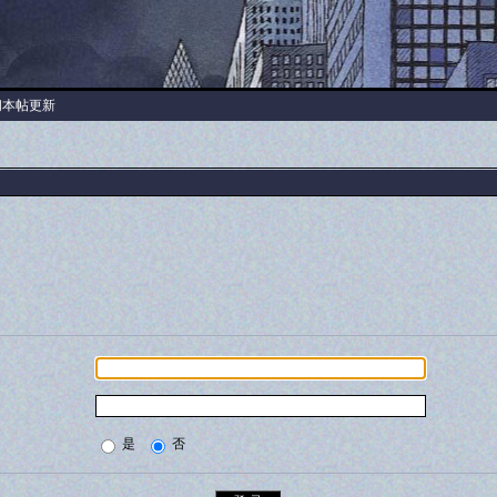
阅本帖更新
是
否