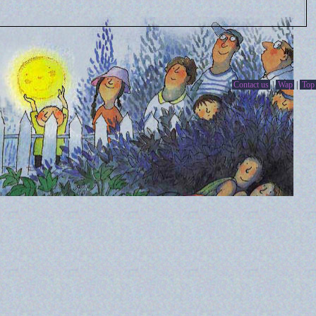
Contact us
|
Wap
|
Top