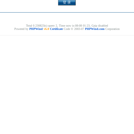
Total 0.230823(s) query 2, Time now is:08-08 01:23, Gzip disabled
Powered by
PHPWind
v6.0
Certificate
Code © 2003-07
PHPWind.com
Corporation