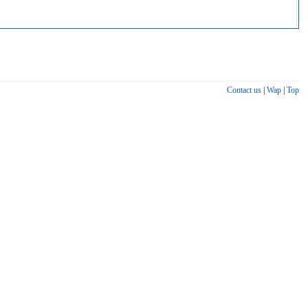
Contact us
|
Wap
|
Top