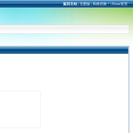
返回主站
|
无图版
|
风格切换
|
Home首页