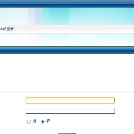
本帖更新
是
否