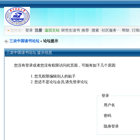
»
您尚未
登录
注册
|
返回主站
|
研究生读书
|
推荐
|
搜索
|
社区服务
|
帮助
|
订阅
三农中国读书论坛
» 论坛提示
三农中国读书论坛 提示信息
您没有登录或者您没有权限访问此页面，可能有如下几个原因:
您无权限编辑别人的贴子
您还不是论坛会员,请先登录论坛
登录
用户名
密码
隐身登录