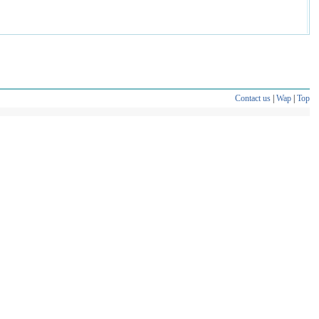
Contact us
|
Wap
|
Top