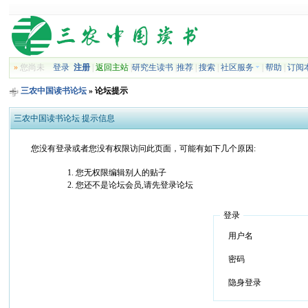
»
您尚未
登录
注册
|
返回主站
|
研究生读书
|
推荐
|
搜索
|
社区服务
|
帮助
|
订阅
三农中国读书论坛
» 论坛提示
三农中国读书论坛 提示信息
您没有登录或者您没有权限访问此页面，可能有如下几个原因:
您无权限编辑别人的贴子
您还不是论坛会员,请先登录论坛
登录
用户名
密码
隐身登录