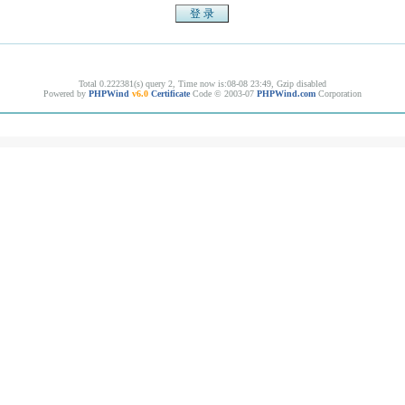
Total 0.222381(s) query 2, Time now is:08-08 23:49, Gzip disabled
Powered by
PHPWind
v6.0
Certificate
Code © 2003-07
PHPWind.com
Corporation