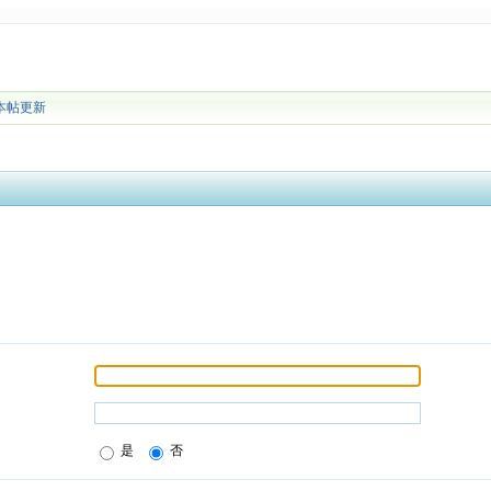
本帖更新
是
否