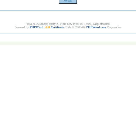
Total 0.269318(s) query 2, Time now is:08-07 12:00, Gzip disabled
Powered by
PHPWind
v6.0
Certificate
Code © 2003-07
PHPWind.com
Corporation