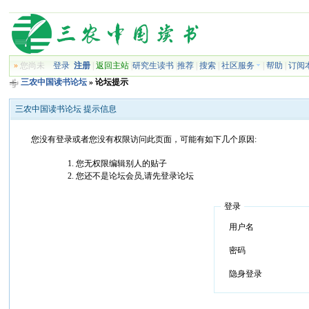
»
您尚未
登录
注册
|
返回主站
|
研究生读书
|
推荐
|
搜索
|
社区服务
|
帮助
|
订阅
三农中国读书论坛
» 论坛提示
三农中国读书论坛 提示信息
您没有登录或者您没有权限访问此页面，可能有如下几个原因:
您无权限编辑别人的贴子
您还不是论坛会员,请先登录论坛
登录
用户名
密码
隐身登录