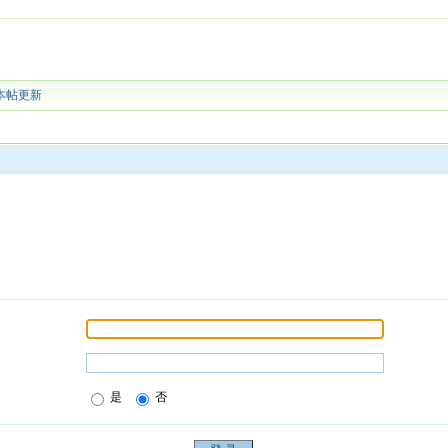
本帖更新
是
否