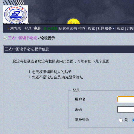
»
您尚未
登录
注册
|
返回主站
|
研究生读书
|
推荐
|
搜索
|
社区服务
|
帮助
|
订阅
三农中国读书论坛
» 论坛提示
三农中国读书论坛 提示信息
您没有登录或者您没有权限访问此页面，可能有如下几个原因:
您无权限编辑别人的贴子
您还不是论坛会员,请先登录论坛
登录
用户名
密码
隐身登录
是