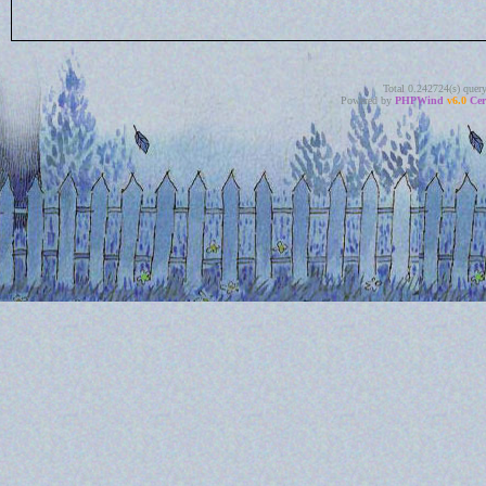
Total 0.242724(s) quer
Powered by
PHPWind
v6.0
Cer