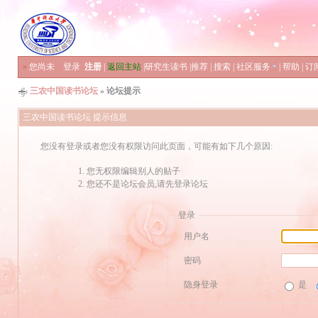
»
您尚未
登录
注册
|
返回主站
|
研究生读书
|
推荐
|
搜索
|
社区服务
|
帮助
|
订
三农中国读书论坛
» 论坛提示
三农中国读书论坛 提示信息
您没有登录或者您没有权限访问此页面，可能有如下几个原因:
您无权限编辑别人的贴子
您还不是论坛会员,请先登录论坛
登录
用户名
密码
隐身登录
是