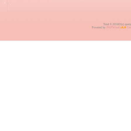
Total 0.201683(s) quer
Powered by
PHPWind
v6.0
Cer