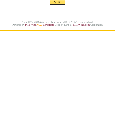
Total 0.253268(s) query 2, Time now is:08-07 11:57, Gzip disabled
Powered by
PHPWind
v6.0
Certificate
Code © 2003-07
PHPWind.com
Corporation