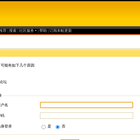
推荐
|
搜索
|
社区服务
|
帮助
|
订阅本帖更新
可能有如下几个原因:
论坛
录
用户名
密码
隐身登录
是
否