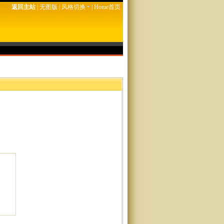
返回主站
|
无图版
|
风格切换
|
Home首页