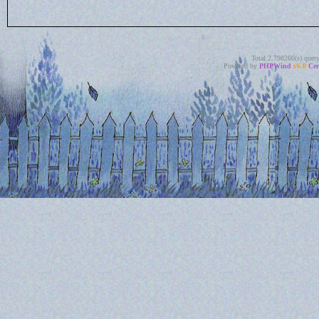
Total 2.798260(s) quer
Powered by
PHPWind
v6.0
Cer