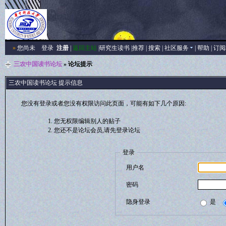
»
您尚未
登录
注册
|
返回主站
|
研究生读书
|
推荐
|
搜索
|
社区服务
|
帮助
|
订阅
三农中国读书论坛
» 论坛提示
三农中国读书论坛 提示信息
您没有登录或者您没有权限访问此页面，可能有如下几个原因:
您无权限编辑别人的贴子
您还不是论坛会员,请先登录论坛
登录
用户名
密码
隐身登录
是