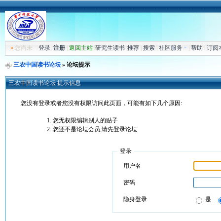
»
您尚未
登录
注册
|
返回主站
|
研究生读书
|
推荐
|
搜索
|
社区服务
|
帮助
|
订阅
三农中国读书论坛
» 论坛提示
三农中国读书论坛 提示信息
您没有登录或者您没有权限访问此页面，可能有如下几个原因:
您无权限编辑别人的贴子
您还不是论坛会员,请先登录论坛
登录
用户名
密码
隐身登录
是