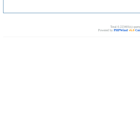
Total 0.223401(s) quer
Powered by
PHPWind
v6.0
Cer