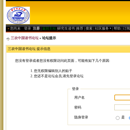
»
您尚未
登录
注册
|
返回主站
|
研究生读书
|
推荐
|
搜索
|
社区服务
|
帮助
|
订阅
三农中国读书论坛
» 论坛提示
三农中国读书论坛 提示信息
您没有登录或者您没有权限访问此页面，可能有如下几个原因:
您无权限编辑别人的贴子
您还不是论坛会员,请先登录论坛
登录
用户名
密码
隐身登录
是