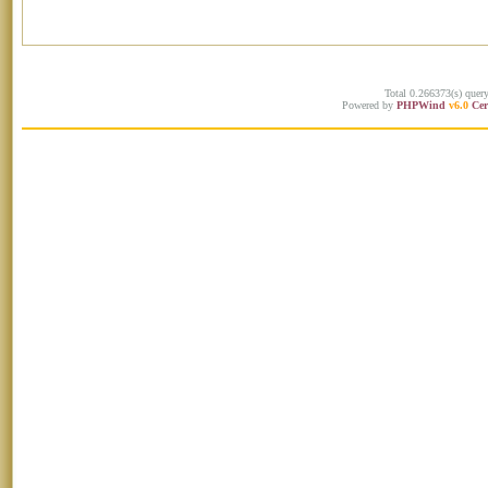
Total 0.266373(s) quer
Powered by
PHPWind
v6.0
Cer