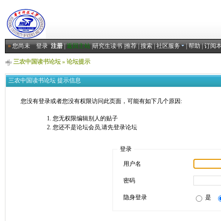
»
您尚未
登录
注册
|
返回主站
|
研究生读书
|
推荐
|
搜索
|
社区服务
|
帮助
|
订阅
三农中国读书论坛
» 论坛提示
三农中国读书论坛 提示信息
您没有登录或者您没有权限访问此页面，可能有如下几个原因:
您无权限编辑别人的贴子
您还不是论坛会员,请先登录论坛
登录
用户名
密码
隐身登录
是