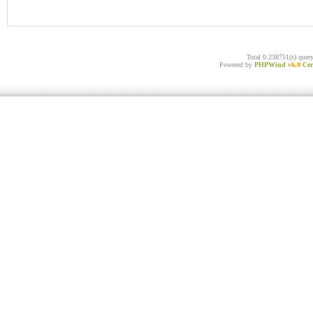
Total 0.238751(s) quer
Powered by
PHPWind
v6.0
Cer