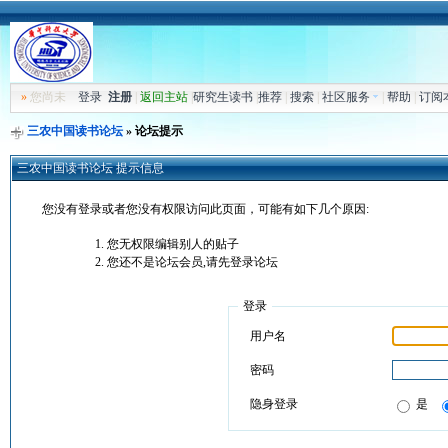
»
您尚未
登录
注册
|
返回主站
|
研究生读书
|
推荐
|
搜索
|
社区服务
|
帮助
|
订阅
三农中国读书论坛
» 论坛提示
三农中国读书论坛 提示信息
您没有登录或者您没有权限访问此页面，可能有如下几个原因:
您无权限编辑别人的贴子
您还不是论坛会员,请先登录论坛
登录
用户名
密码
隐身登录
是