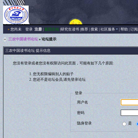
»
您尚未
登录
注册
|
返回主站
|
研究生读书
|
推荐
|
搜索
|
社区服务
|
帮助
|
订阅
三农中国读书论坛
» 论坛提示
三农中国读书论坛 提示信息
您没有登录或者您没有权限访问此页面，可能有如下几个原因:
您无权限编辑别人的贴子
您还不是论坛会员,请先登录论坛
登录
用户名
密码
隐身登录
是