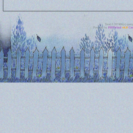
Total 0.207486(s) quer
Powered by
PHPWind
v6.0
Cer