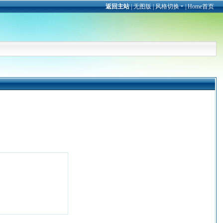
返回主站
|
无图版
|
风格切换
|
Home首页