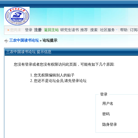
»
您尚未
登录
注册
|
返回主站
|
研究生读书
|
推荐
|
搜索
|
社区服务
|
帮助
|
订阅
三农中国读书论坛
» 论坛提示
三农中国读书论坛 提示信息
您没有登录或者您没有权限访问此页面，可能有如下几个原因:
您无权限编辑别人的贴子
您还不是论坛会员,请先登录论坛
登录
用户名
密码
隐身登录