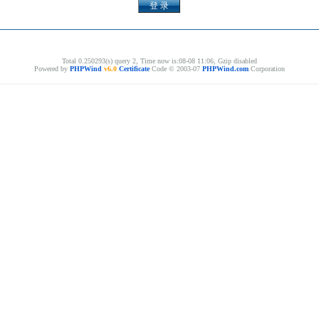
Total 0.250293(s) query 2, Time now is:08-08 11:06, Gzip disabled
Powered by
PHPWind
v6.0
Certificate
Code © 2003-07
PHPWind.com
Corporation