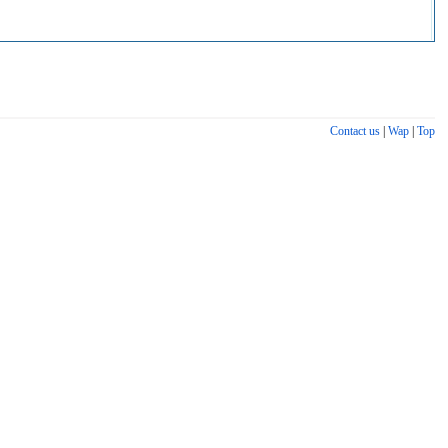
Contact us
|
Wap
|
Top