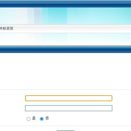
本帖更新
是
否