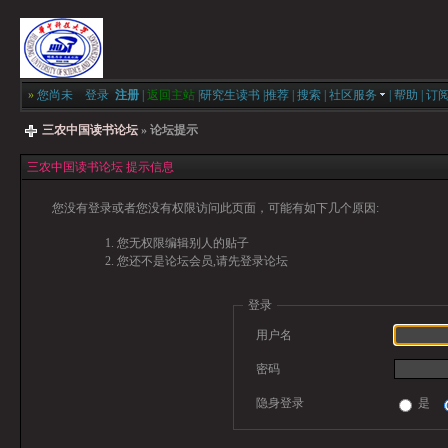
»
您尚未
登录
注册
|
返回主站
|
研究生读书
|
推荐
|
搜索
|
社区服务
|
帮助
|
订
三农中国读书论坛
» 论坛提示
三农中国读书论坛 提示信息
您没有登录或者您没有权限访问此页面，可能有如下几个原因:
您无权限编辑别人的贴子
您还不是论坛会员,请先登录论坛
登录
用户名
密码
隐身登录
是