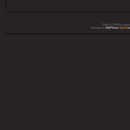
Total 0.218303(s) quer
Powered by
PHPWind
v6.0
Cer