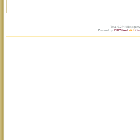
Total 0.274481(s) quer
Powered by
PHPWind
v6.0
Cer