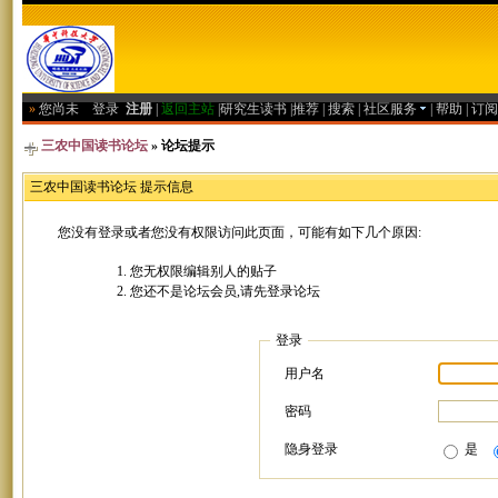
»
您尚未
登录
注册
|
返回主站
|
研究生读书
|
推荐
|
搜索
|
社区服务
|
帮助
|
订阅
三农中国读书论坛
» 论坛提示
三农中国读书论坛 提示信息
您没有登录或者您没有权限访问此页面，可能有如下几个原因:
您无权限编辑别人的贴子
您还不是论坛会员,请先登录论坛
登录
用户名
密码
隐身登录
是