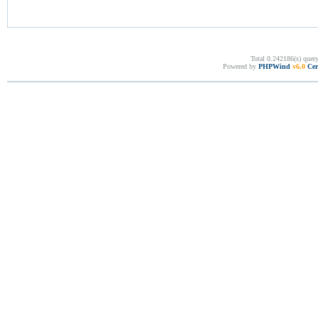
Total 0.242186(s) quer
Powered by
PHPWind
v6.0
Cer