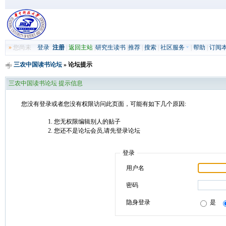
»
您尚未
登录
注册
|
返回主站
|
研究生读书
|
推荐
|
搜索
|
社区服务
|
帮助
|
订阅
三农中国读书论坛
» 论坛提示
三农中国读书论坛 提示信息
您没有登录或者您没有权限访问此页面，可能有如下几个原因:
您无权限编辑别人的贴子
您还不是论坛会员,请先登录论坛
登录
用户名
密码
隐身登录
是