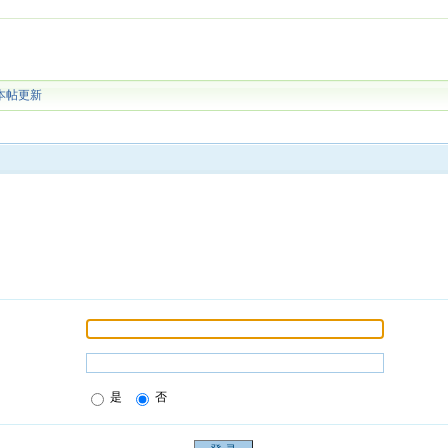
本帖更新
是
否