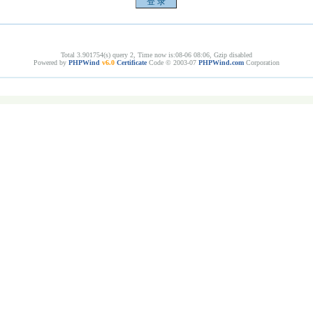
Total 3.901754(s) query 2, Time now is:08-06 08:06, Gzip disabled
Powered by
PHPWind
v6.0
Certificate
Code © 2003-07
PHPWind.com
Corporation