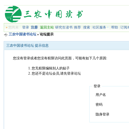
»
您尚未
登录
注册
|
返回主站
|
研究生读书
|
推荐
|
搜索
|
社区服务
|
帮助
|
订阅
三农中国读书论坛
» 论坛提示
三农中国读书论坛 提示信息
您没有登录或者您没有权限访问此页面，可能有如下几个原因:
您无权限编辑别人的贴子
您还不是论坛会员,请先登录论坛
登录
用户名
密码
隐身登录