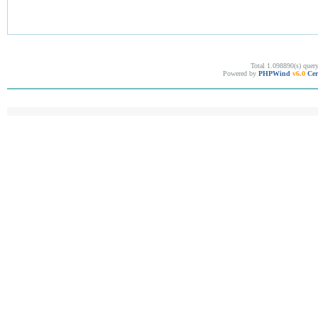
Total 1.098890(s) quer
Powered by
PHPWind
v6.0
Cer