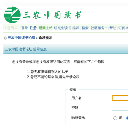
»
您尚未
登录
注册
|
返回主站
|
研究生读书
|
推荐
|
搜索
|
社区服务
|
帮助
|
订阅
三农中国读书论坛
» 论坛提示
三农中国读书论坛 提示信息
您没有登录或者您没有权限访问此页面，可能有如下几个原因:
您无权限编辑别人的贴子
您还不是论坛会员,请先登录论坛
登录
用户名
密码
隐身登录
是