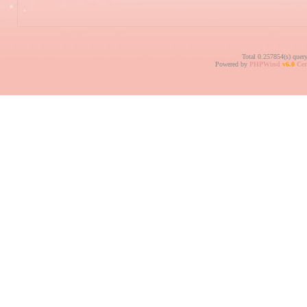
Total 0.257854(s) quer
Powered by
PHPWind
v6.0
Cer