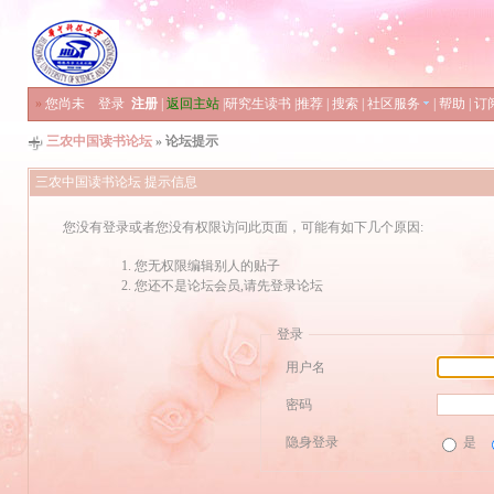
»
您尚未
登录
注册
|
返回主站
|
研究生读书
|
推荐
|
搜索
|
社区服务
|
帮助
|
订
三农中国读书论坛
» 论坛提示
三农中国读书论坛 提示信息
您没有登录或者您没有权限访问此页面，可能有如下几个原因:
您无权限编辑别人的贴子
您还不是论坛会员,请先登录论坛
登录
用户名
密码
隐身登录
是