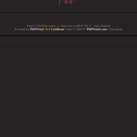
Total 0.232493(s) query 2, Time now is:08-07 06:17, Gzip disabled
Powered by
PHPWind
v6.0
Certificate
Code © 2003-07
PHPWind.com
Corporation