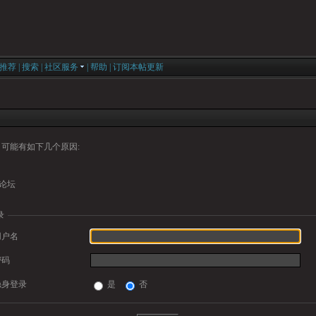
推荐
|
搜索
|
社区服务
|
帮助
|
订阅本帖更新
可能有如下几个原因:
论坛
录
用户名
密码
隐身登录
是
否