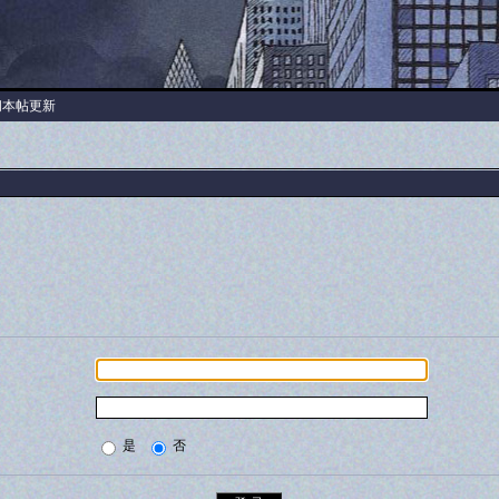
阅本帖更新
是
否