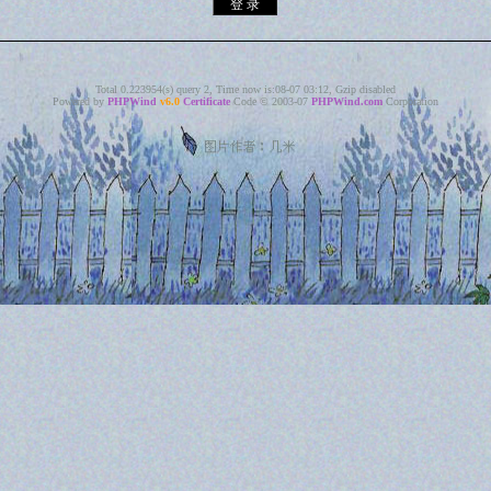
Total 0.223954(s) query 2, Time now is:08-07 03:12, Gzip disabled
Powered by
PHPWind
v6.0
Certificate
Code © 2003-07
PHPWind.com
Corporation