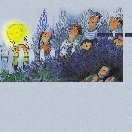
Contact us
|
Wap
|
Top