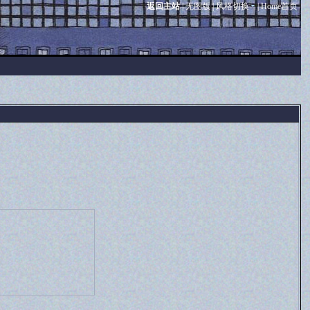
返回主站
|
无图版
|
风格切换
|
Home首页