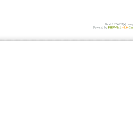
Total 0.274693(s) quer
Powered by
PHPWind
v6.0
Cer