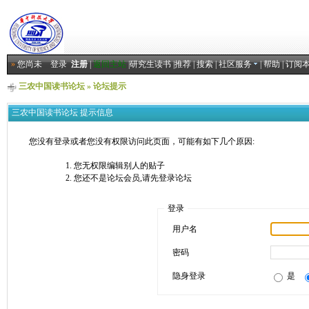
»
您尚未
登录
注册
|
返回主站
|
研究生读书
|
推荐
|
搜索
|
社区服务
|
帮助
|
订阅
三农中国读书论坛
» 论坛提示
三农中国读书论坛 提示信息
您没有登录或者您没有权限访问此页面，可能有如下几个原因:
您无权限编辑别人的贴子
您还不是论坛会员,请先登录论坛
登录
用户名
密码
隐身登录
是