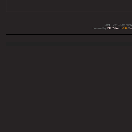
Total 0.234676(s) quer
Powered by
PHPWind
v6.0
Cer