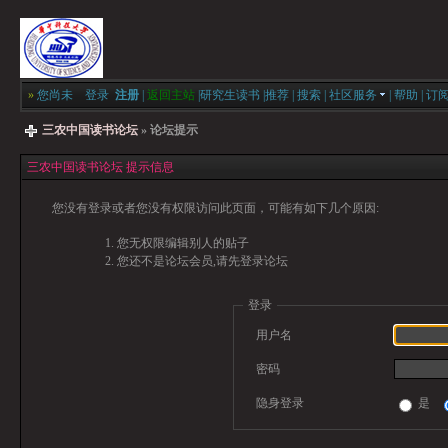
»
您尚未
登录
注册
|
返回主站
|
研究生读书
|
推荐
|
搜索
|
社区服务
|
帮助
|
订
三农中国读书论坛
» 论坛提示
三农中国读书论坛 提示信息
您没有登录或者您没有权限访问此页面，可能有如下几个原因:
您无权限编辑别人的贴子
您还不是论坛会员,请先登录论坛
登录
用户名
密码
隐身登录
是