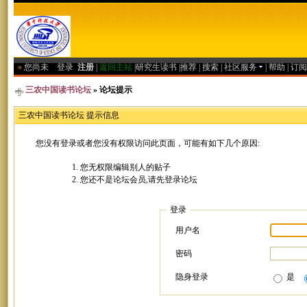
»
您尚未
登录
注册
|
返回主站
|
研究生读书
|
推荐
|
搜索
|
社区服务
|
帮助
|
订阅
三农中国读书论坛
» 论坛提示
三农中国读书论坛 提示信息
您没有登录或者您没有权限访问此页面，可能有如下几个原因:
您无权限编辑别人的贴子
您还不是论坛会员,请先登录论坛
登录
用户名
密码
隐身登录
是