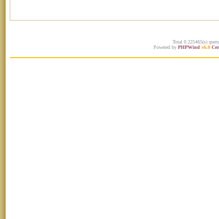
Total 0.225465(s) quer
Powered by
PHPWind
v6.0
Cer