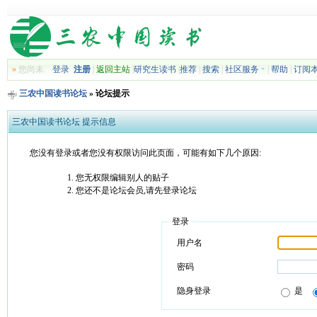
»
您尚未
登录
注册
|
返回主站
|
研究生读书
|
推荐
|
搜索
|
社区服务
|
帮助
|
订阅
三农中国读书论坛
» 论坛提示
三农中国读书论坛 提示信息
您没有登录或者您没有权限访问此页面，可能有如下几个原因:
您无权限编辑别人的贴子
您还不是论坛会员,请先登录论坛
登录
用户名
密码
隐身登录
是