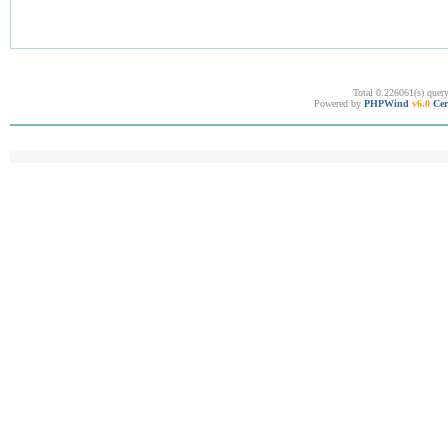
Total 0.226061(s) quer
Powered by
PHPWind
v6.0
Cer