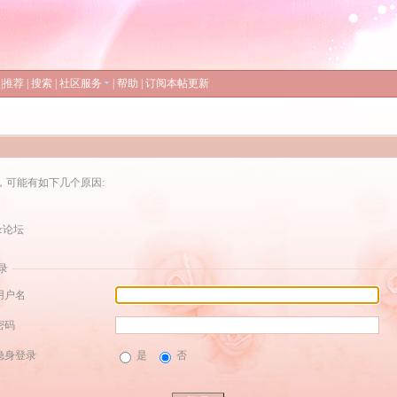
|
推荐
|
搜索
|
社区服务
|
帮助
|
订阅本帖更新
，可能有如下几个原因:
录论坛
录
用户名
密码
隐身登录
是
否