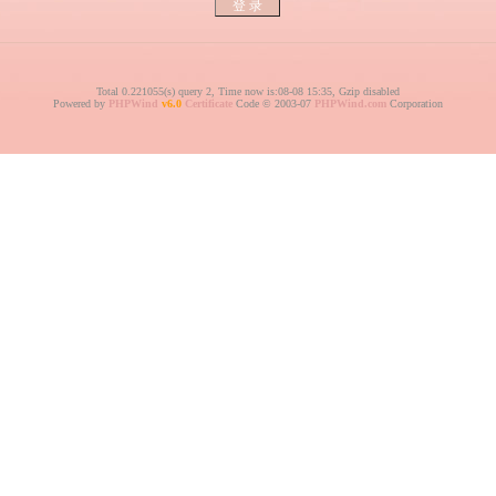
Total 0.221055(s) query 2, Time now is:08-08 15:35, Gzip disabled
Powered by
PHPWind
v6.0
Certificate
Code © 2003-07
PHPWind.com
Corporation