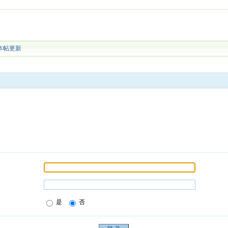
本帖更新
是
否