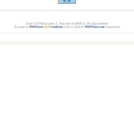
Total 0.237435(s) query 2, Time now is:08-09 21:54, Gzip disabled
Powered by
PHPWind
v6.0
Certificate
Code © 2003-07
PHPWind.com
Corporation