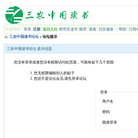
»
您尚未
登录
注册
|
返回主站
|
研究生读书
|
推荐
|
搜索
|
社区服务
|
帮助
|
订阅
三农中国读书论坛
» 论坛提示
三农中国读书论坛 提示信息
您没有登录或者您没有权限访问此页面，可能有如下几个原因:
您无权限编辑别人的贴子
您还不是论坛会员,请先登录论坛
登录
用户名
密码
隐身登录