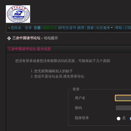
»
您尚未
登录
注册
|
返回主站
|
研究生读书
|
推荐
|
搜索
|
社区服务
|
帮助
|
订
三农中国读书论坛
» 论坛提示
三农中国读书论坛 提示信息
您没有登录或者您没有权限访问此页面，可能有如下几个原因:
您无权限编辑别人的贴子
您还不是论坛会员,请先登录论坛
登录
用户名
密码
隐身登录
是