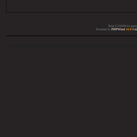
Total 0.235461(s) quer
Powered by
PHPWind
v6.0
Cer