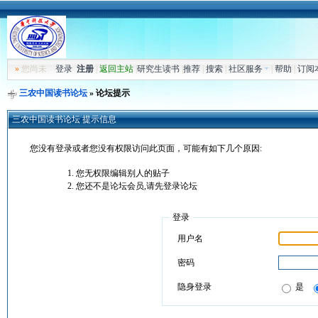
»
您尚未
登录
注册
|
返回主站
|
研究生读书
|
推荐
|
搜索
|
社区服务
|
帮助
|
订阅
三农中国读书论坛
» 论坛提示
三农中国读书论坛 提示信息
您没有登录或者您没有权限访问此页面，可能有如下几个原因:
您无权限编辑别人的贴子
您还不是论坛会员,请先登录论坛
登录
用户名
密码
隐身登录
是