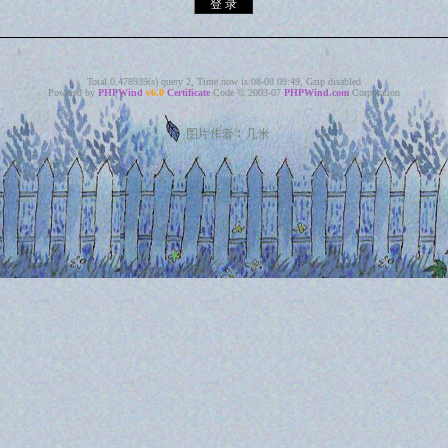
Total 0.478939(s) query 2, Time now is:08-08 09:49, Gzip disabled
Powered by
PHPWind
v6.0
Certificate
Code © 2003-07
PHPWind.com
Corporation