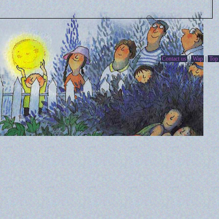
Contact us
|
Wap
|
Top