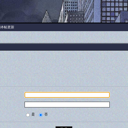
阅本帖更新
是
否