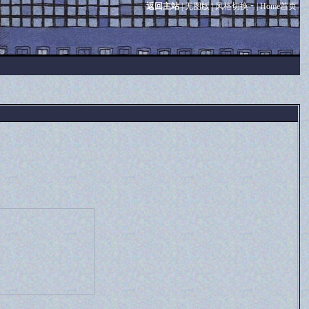
返回主站
|
无图版
|
风格切换
|
Home首页