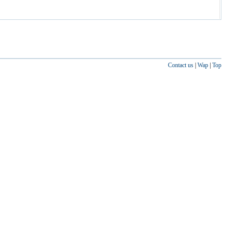
Contact us
|
Wap
|
Top