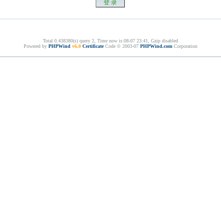
Total 0.438380(s) query 2, Time now is:08-07 23:41, Gzip disabled
Powered by
PHPWind
v6.0
Certificate
Code © 2003-07
PHPWind.com
Corporation