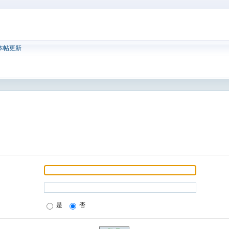
本帖更新
是
否