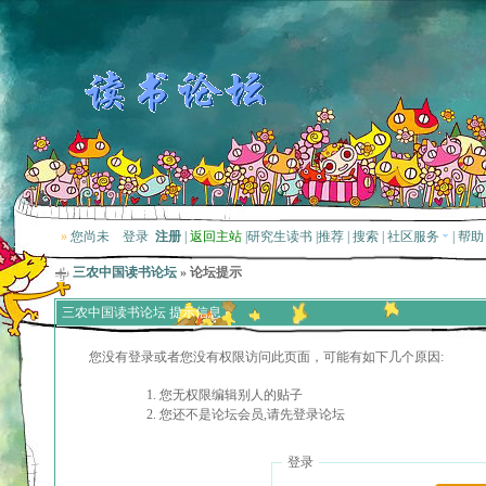
»
您尚未
登录
注册
|
返回主站
|
研究生读书
|
推荐
|
搜索
|
社区服务
|
帮助
三农中国读书论坛
» 论坛提示
三农中国读书论坛 提示信息
您没有登录或者您没有权限访问此页面，可能有如下几个原因:
您无权限编辑别人的贴子
您还不是论坛会员,请先登录论坛
登录