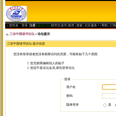
»
您尚未
登录
注册
|
返回主站
|
研究生读书
|
推荐
|
搜索
|
社区服务
|
帮助
|
订阅
三农中国读书论坛
» 论坛提示
三农中国读书论坛 提示信息
您没有登录或者您没有权限访问此页面，可能有如下几个原因:
您无权限编辑别人的贴子
您还不是论坛会员,请先登录论坛
登录
用户名
密码
隐身登录
是