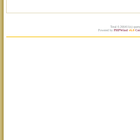
Total 0.266411(s) quer
Powered by
PHPWind
v6.0
Cer