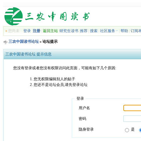
»
您尚未
登录
注册
|
返回主站
|
研究生读书
|
推荐
|
搜索
|
社区服务
|
帮助
|
订阅
三农中国读书论坛
» 论坛提示
三农中国读书论坛 提示信息
您没有登录或者您没有权限访问此页面，可能有如下几个原因:
您无权限编辑别人的贴子
您还不是论坛会员,请先登录论坛
登录
用户名
密码
隐身登录
是