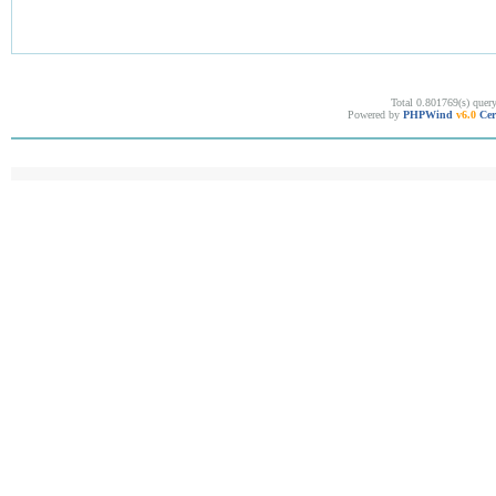
Total 0.801769(s) quer
Powered by
PHPWind
v6.0
Cer