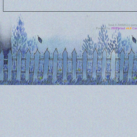
Total 0.200681(s) quer
Powered by
PHPWind
v6.0
Cer