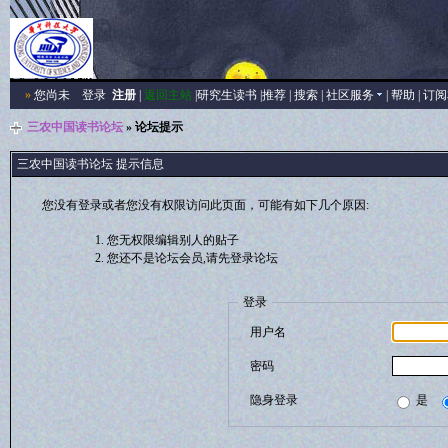
»
您尚未
登录
注册
|
返回主站
|
研究生读书
|
推荐
|
搜索
|
社区服务
|
帮助
|
订阅
三农中国读书论坛
» 论坛提示
三农中国读书论坛 提示信息
您没有登录或者您没有权限访问此页面，可能有如下几个原因:
您无权限编辑别人的贴子
您还不是论坛会员,请先登录论坛
登录
用户名
密码
隐身登录
是