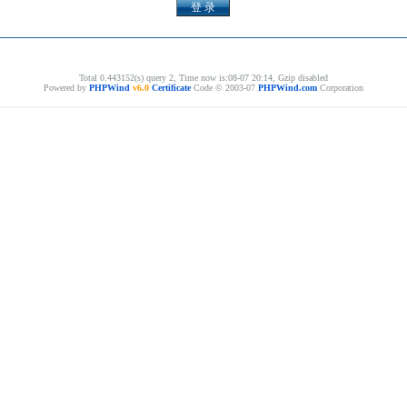
Total 0.443152(s) query 2, Time now is:08-07 20:14, Gzip disabled
Powered by
PHPWind
v6.0
Certificate
Code © 2003-07
PHPWind.com
Corporation