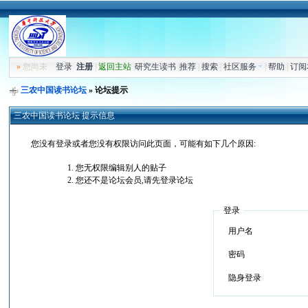
»
您尚未
登录
注册
|
返回主站
|
研究生读书
|
推荐
|
搜索
|
社区服务
|
帮助
|
订阅
三农中国读书论坛
» 论坛提示
三农中国读书论坛 提示信息
您没有登录或者您没有权限访问此页面，可能有如下几个原因:
您无权限编辑别人的贴子
您还不是论坛会员,请先登录论坛
登录
用户名
密码
隐身登录