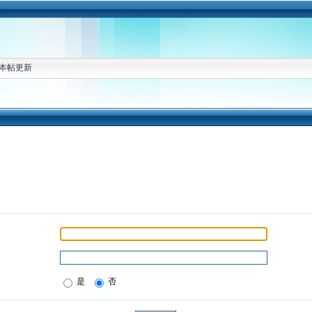
本帖更新
是
否