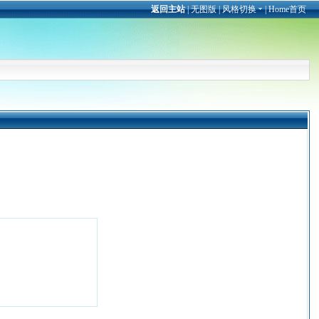
返回主站
|
无图版
|
风格切换
|
Home首页