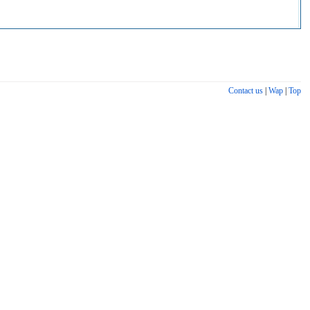
Contact us
|
Wap
|
Top