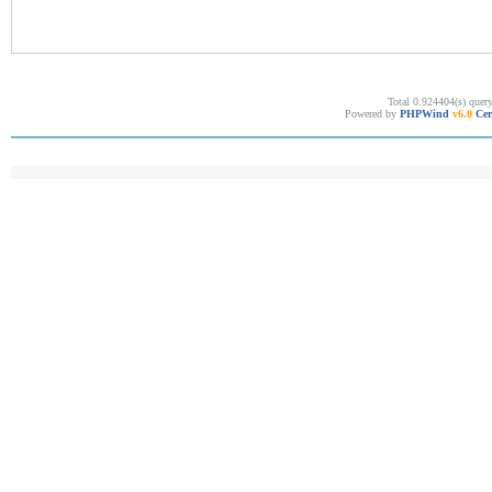
Total 0.924404(s) quer
Powered by
PHPWind
v6.0
Cer