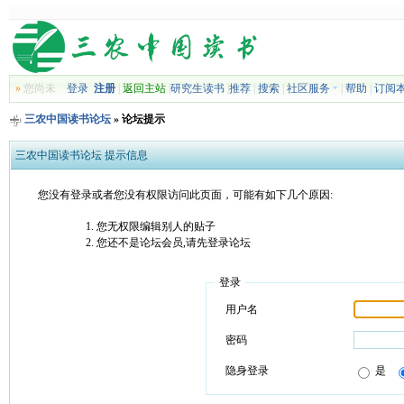
»
您尚未
登录
注册
|
返回主站
|
研究生读书
|
推荐
|
搜索
|
社区服务
|
帮助
|
订阅
三农中国读书论坛
» 论坛提示
三农中国读书论坛 提示信息
您没有登录或者您没有权限访问此页面，可能有如下几个原因:
您无权限编辑别人的贴子
您还不是论坛会员,请先登录论坛
登录
用户名
密码
隐身登录
是