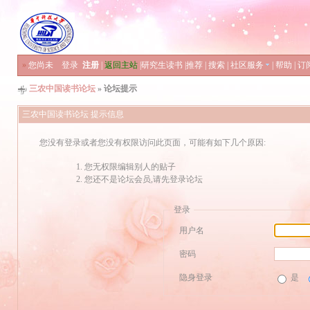
»
您尚未
登录
注册
|
返回主站
|
研究生读书
|
推荐
|
搜索
|
社区服务
|
帮助
|
订
三农中国读书论坛
» 论坛提示
三农中国读书论坛 提示信息
您没有登录或者您没有权限访问此页面，可能有如下几个原因:
您无权限编辑别人的贴子
您还不是论坛会员,请先登录论坛
登录
用户名
密码
隐身登录
是