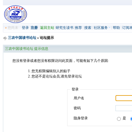
»
您尚未
登录
注册
|
返回主站
|
研究生读书
|
推荐
|
搜索
|
社区服务
|
帮助
|
订阅
三农中国读书论坛
» 论坛提示
三农中国读书论坛 提示信息
您没有登录或者您没有权限访问此页面，可能有如下几个原因:
您无权限编辑别人的贴子
您还不是论坛会员,请先登录论坛
登录
用户名
密码
隐身登录
是