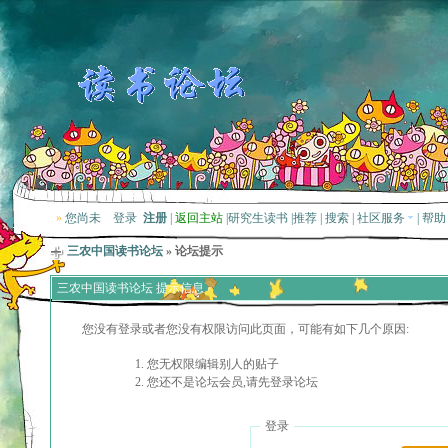
»
您尚未
登录
注册
|
返回主站
|
研究生读书
|
推荐
|
搜索
|
社区服务
|
帮助
三农中国读书论坛
» 论坛提示
三农中国读书论坛 提示信息
您没有登录或者您没有权限访问此页面，可能有如下几个原因:
您无权限编辑别人的贴子
您还不是论坛会员,请先登录论坛
登录