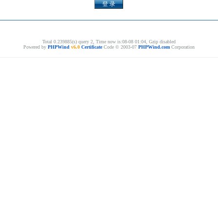
Total 0.239885(s) query 2, Time now is:08-08 01:04, Gzip disabled
Powered by
PHPWind
v6.0
Certificate
Code © 2003-07
PHPWind.com
Corporation