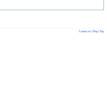
Contact us
|
Wap
|
Top