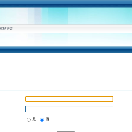
本帖更新
是
否