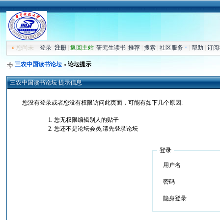
»
您尚未
登录
注册
|
返回主站
|
研究生读书
|
推荐
|
搜索
|
社区服务
|
帮助
|
订阅
三农中国读书论坛
» 论坛提示
三农中国读书论坛 提示信息
您没有登录或者您没有权限访问此页面，可能有如下几个原因:
您无权限编辑别人的贴子
您还不是论坛会员,请先登录论坛
登录
用户名
密码
隐身登录