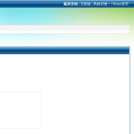
返回主站
|
无图版
|
风格切换
|
Home首页